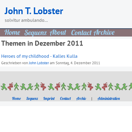
Skip
John T. Lobster
to
content
solvitur ambulando...
Themen in Dezember 2011
Heroes of my childhood - Kalles Kulla
Geschrieben von
John Lobster
am
Sonntag, 4. Dezember 2011
Home
Sequenz
Imprint
Contact
Archiv
|
Administration