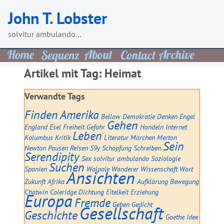
Skip
John T. Lobster
to
content
solvitur ambulando...
Artikel mit Tag:
Heimat
Verwandte Tags
Finden
Amerika
Bellow
Demokratie
Denken
Engel
Gehen
England
Esel
Freiheit
Gefahr
Handeln
Internet
Leben
Kolumbus
Kritik
Literatur
Märchen
Merton
Sein
Newton
Pausen
Reisen
S9y
Schöpfung
Schreiben
Serendipity
Sex
solvitur ambulando
Soziologie
Suchen
Spanien
Walpole
Wanderer
Wissenschaft
Wort
Ansichten
Zukunft
Afrika
Aufklärung
Bewegung
Chatwin
Coleridge
Dichtung
Eitelkeit
Erziehung
Europa
Fremde
Geben
Gedicht
Gesellschaft
Geschichte
Goethe
Idee