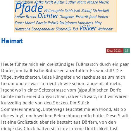
Individuum
Pfade
Kafka
Kraft
Kultur
Luther
Marx
Masse
Musik
Philosophie
Schicksal
Schlaf
Sicherheit
Dichter
Antike
Brecht
Diogenes
Erhardt
food
Indien
Kunst
Moral
Poesie
Politik
Religionen
lonlyness
May
Völker
Nietzsche
Schopenhauer
Sloterdijk
Tod
Wahrheit
Heimat
Dez 2013
16
Heute führte mich ein dreistündiger Fußmarsch durch ein paar
Dörfer, um karibische Rotnasen abzufüllen. Es war still! Die
Vögel zwitscherten, leise klingelte und raschelte es um mich
herum und es war so friedlich wie schon lange nicht mehr.
Irgendwo in einer Seitenstrasse vom (a)paulinischen Dorfe
lachte mich einer dionysisch an, rabenschwarz, und wir waren
kurzzeitig beide von den Socken. Ein Stück
Sommererinnerung. Unterwegs leuchtet mir ein Mond, als ob
dieses Idyll noch weitere Beleuchtung nötig hätte. Diese Stadt
ist eine Großstadt, aber sie besteht aus Dörfern, von den
einige das Glück hatten sich ihre interne Dörflichkeit fast