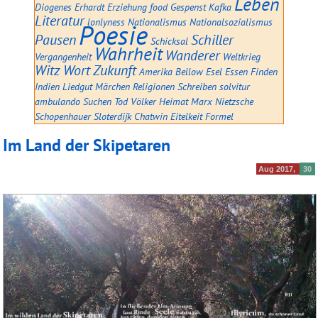
Leben
Diogenes
Erhardt
Erziehung
food
Gespenst
Kafka
Literatur
lonlyness
Nationalismus
Nationalsozialismus
Poesie
Pausen
Schiller
Schicksal
Wahrheit
Wanderer
Vergangenheit
Weltkrieg
Witz
Wort
Zukunft
Amerika
Bellow
Esel
Essen
Finden
Indien
Liedgut
Märchen
Religionen
Schreiben
solvitur
ambulando
Suchen
Tod
Völker
Heimat
Marx
Nietzsche
Schopenhauer
Sloterdijk
Chatwin
Eitelkeit
Formel
Im Land der Skipetaren
Aug 2017
30