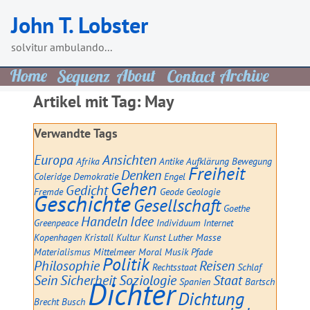
Skip
John T. Lobster
to
content
solvitur ambulando...
Artikel mit Tag:
May
Verwandte Tags
Europa
Ansichten
Afrika
Antike
Aufklärung
Bewegung
Freiheit
Denken
Coleridge
Demokratie
Engel
Gehen
Gedicht
Fremde
Geode
Geologie
Geschichte
Gesellschaft
Goethe
Handeln
Idee
Greenpeace
Individuum
Internet
Kopenhagen
Kristall
Kultur
Kunst
Luther
Masse
Materialismus
Mittelmeer
Moral
Musik
Pfade
Politik
Philosophie
Reisen
Rechtsstaat
Schlaf
Sein
Sicherheit
Soziologie
Staat
Dichter
Spanien
Bartsch
Dichtung
Brecht
Busch