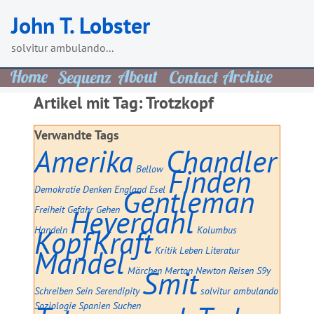
Skip
John T. Lobster
to
content
solvitur ambulando...
Artikel mit Tag:
Trotzkopf
Verwandte Tags
Amerika
Chandler
Bellow
Finden
Demokratie
Denken
England
Gentleman
Esel
Freiheit
Gefahr
Heyerdahl
Gehen
Handeln
Kopf
Kraft
Kolumbus
Mandel
Kritik
Leben
Literatur
Märchen
Smit
Merton
Newton
Reisen
S9y
Schreiben
Sein
Serendipity
solvitur ambulando
Soziologie
Spanien
Suchen