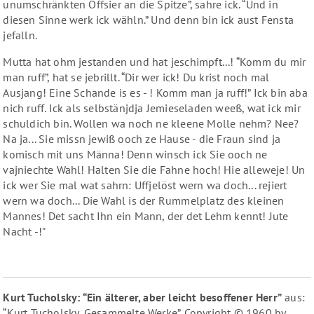
unumschränkten Offsier an die Spitze”, sahre ick. “Und in
diesen Sinne werk ick wähln.” Und denn bin ick aust Fensta
jefalln.
Mutta hat ohm jestanden und hat jeschimpft...! “Komm du mir
man ruff”, hat se jebrillt. “Dir wer ick! Du krist noch mal
Ausjang! Eine Schande is es - ! Komm man ja ruff!” Ick bin aba
nich ruff. Ick als selbstänjdja Jemieseladen weeß, wat ick mir
schuldich bin. Wollen wa noch ne kleene Molle nehm? Nee?
Na ja... Sie missn jewiß ooch ze Hause - die Fraun sind ja
komisch mit uns Männa! Denn winsch ick Sie ooch ne
vajniechte Wahl! Halten Sie die Fahne hoch! Hie alleweje! Un
ick wer Sie mal wat sahrn: Uffjelöst wern wa doch... rejiert
wern wa doch... Die Wahl is der Rummelplatz des kleinen
Mannes! Det sacht Ihn ein Mann, der det Lehm kennt! Jute
Nacht -!"
Kurt Tucholsky: “Ein älterer, aber leicht besoffener Herr”
aus:
“Kurt Tucholsky, Gesammelte Werke”. Copyright © 1960 by