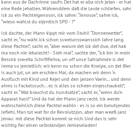
kann aus de Dachrinne saufn. Det hat er aba nich jetan - er hat
eine Rede jehalten. Währenddem daß die Leute schliefen, sahr
ick zu ein Pachteigenossn, ick sahre: “Jenosse”, sahre ick,
“wieso wählst du eijentlich SPD - ?”
Ick dachte, der Mann kippt mir vom Stuhl! “Donnerwetter”,
sacht er, “nu wähl ick schon ssweiunsswanssich Jahre lang
diese Pachtei”, sacht er, “aber warum det ick det due, det hak
ma noch nie iebalecht! - Sieh mal”, sachte der, “ick bin in mein
Bessirk ssweita Schriftfiehra, un uff unse Sahlahmde is det
imma so jemietlich; wir kenn nu schon die Kneipe, un det Bier
is auch jut, un am erschten Mai, da machen wir denn ‘n
Ausfluch mit Kind und Kejel und den janzen Vaein... und denn
ahms is Fackelssuch... es is alles so scheen einjeschaukelt”,
sacht er. “Wat brauchst du Jrundsätze”, sacht er, “wenn du’n
Apparat hast!” Und da hat der Mann janz recht. Ick werde
wahrscheinlich diese Pachtei wähln - es is so ein beruhjendes
Jefiehl. Man tut wat for de Revolutzjon, aber man weeß janz
jenau: mit diese Pachtei kommt se nich. Und das is sehr
wichtig fier einen selbständjen Jemieseladen!