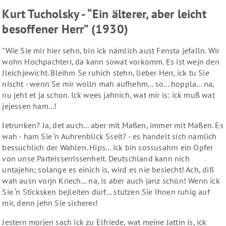
Kurt Tucholsky - “Ein älterer, aber leicht
besoffener Herr” (1930)
"Wie Sie mir hier sehn, bin ick nämlich aust Fensta jefalln. Wir
wohn Hochpachterr, da kann sowat vorkomm. Es ist wejn den
Jleichjewicht. Bleihm Se ruhich stehn, lieber Herr, ick tu Sie
nischt - wenn Se mir wolln mah aufhehm... so... hoppla... na,
nu jeht et ja schon. Ick wees jahnich, wat mir is: ick muß wat
jejessen ham...!
Jetrunken? Ja, det auch... aber mit Maßen, immer mit Maßen. Es
wah - ham Sie ‘n Auhrenblick Sseit? - es handelt sich nämlich
bessüchlich der Wahlen. Hips... ick bin sossusahrn ein Opfer
von unse Parteisserrissenheit. Deutschland kann nich
untajehn; solange es einich is, wird es nie besiecht! Ach, diß
wah ausn vorjn Kriech... na, is aber auch janz schön! Wenn ick
Sie ‘n Sticksken bejleiten dürf... stützen Sie Ihnen ruhig auf
mir, denn jehn Sie sicherer!
Jestern morjen sach ick zu Elfriede, wat meine Jattin is, ick