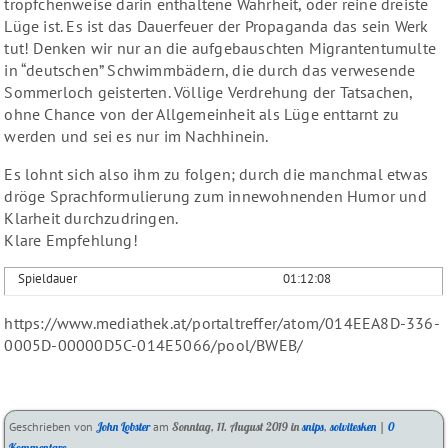
tröpfchenweise darin enthaltene Wahrheit, oder reine dreiste
Lüge ist. Es ist das Dauerfeuer der Propaganda das sein Werk
tut! Denken wir nur an die aufgebauschten Migrantentumulte
in “deutschen” Schwimmbädern, die durch das verwesende
Sommerloch geisterten. Völlige Verdrehung der Tatsachen,
ohne Chance von der Allgemeinheit als Lüge enttarnt zu
werden und sei es nur im Nachhinein.
Es lohnt sich also ihm zu folgen; durch die manchmal etwas
dröge Sprachformulierung zum innewohnenden Humor und
Klarheit durchzudringen.
Klare Empfehlung!
Spieldauer
01:12:08
https://www.mediathek.at/portaltreffer/atom/014EEA8D-336-
0005D-00000D5C-014E5066/pool/BWEB/
Kategorien:
Geschrieben von
John Lobster
am
Sonntag, 11. August 2019
in
snips
,
solvitesken
|
0
Kommentare