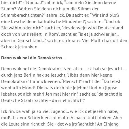
hier nich!” - “Nanu...!” sahre ick, “sammeln Sie denn keene
Stimm? Wörben Sie denn nich um die Stimm der
Stimmberechtichten?” sahre ick. Da sacht er: “Wir sind bloß
eine bescheidene katholische Minderheit”, sacht er. “Und ob
Sie wähln oder nich”, sacht er, “desderwejn wird Deutschland
doch von uns rejiert. In Rom”, sacht er, “is et ja schwierijer...
aber in Deutschland...” sacht er. Ick raus. Vier Molln hak uff den
Schreck jetrunken.
Denn wak bei die Demokratns...
Denn wak bei die Demokratns. Nee, also... ick hab se jesucht...
durch janz Berlin hak se jesucht. “Jibbs denn hier keene
Demokratsn?” frahr ick eenen. “Mensch!” sacht der. “Du lebst
wohl uffn Mond! Die hats doch nie jejehm! Und nu jippse
iebahaupt nich mehr! Jeh mal hier rin”, sacht er, “da tacht die
Deutsche Staatspachtei - da is et richtich.”
Ick rin. Da wah ja so viel Jugend... wie ick det jesehn habe,
mußt ick vor Schreck erscht mal ‘n Asbach Uralt trinken. Aber
die Leute sinn richtich. Sie - det wa jroßachtich! An Einjang