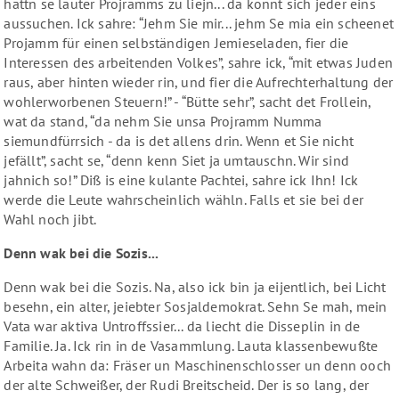
hattn se lauter Projramms zu liejn... da konnt sich jeder eins
aussuchen. Ick sahre: “Jehm Sie mir... jehm Se mia ein scheenet
Projamm für einen selbständigen Jemieseladen, fier die
Interessen des arbeitenden Volkes”, sahre ick, “mit etwas Juden
raus, aber hinten wieder rin, und fier die Aufrechterhaltung der
wohlerworbenen Steuern!” - “Bütte sehr”, sacht det Frollein,
wat da stand, “da nehm Sie unsa Projramm Numma
siemundfürrsich - da is det allens drin. Wenn et Sie nicht
jefällt”, sacht se, “denn kenn Siet ja umtauschn. Wir sind
jahnich so!” Diß is eine kulante Pachtei, sahre ick Ihn! Ick
werde die Leute wahrscheinlich wähln. Falls et sie bei der
Wahl noch jibt.
Denn wak bei die Sozis...
Denn wak bei die Sozis. Na, also ick bin ja eijentlich, bei Licht
besehn, ein alter, jeiebter Sosjaldemokrat. Sehn Se mah, mein
Vata war aktiva Untroffssier... da liecht die Disseplin in de
Familie. Ja. Ick rin in de Vasammlung. Lauta klassenbewußte
Arbeita wahn da: Fräser un Maschinenschlosser un denn ooch
der alte Schweißer, der Rudi Breitscheid. Der is so lang, der