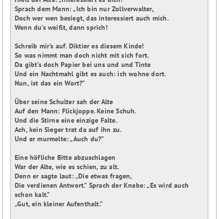
Sprach dem Mann: „Ich bin nur Zollverwalter,

Doch wer wen besiegt, das interessiert auch mich.

Wenn du’s weißt, dann sprich!

Schreib mir’s auf. Diktier es diesem Kinde!

So was nimmt man doch nicht mit sich fort.

Da gibt’s doch Papier bei uns und und Tinte

Und ein Nachtmahl gibt es auch: ich wohne dort.

Nun, ist das ein Wort?”

Über seine Schulter sah der Alte

Auf den Mann: Flickjoppe. Keine Schuh.

Und die Stirne eine einzige Falte.

Ach, kein Sieger trat da auf ihn zu.

Und er murmelte: „Auch du?”

Eine höfliche Bitte abzuschlagen

War der Alte, wie es schien, zu alt.

Denn er sagte laut: „Die etwas fragen,

Die verdienen Antwort.” Sprach der Knabe: „Es wird auch 
schon kalt.”

„Gut, ein kleiner Aufenthalt.”
