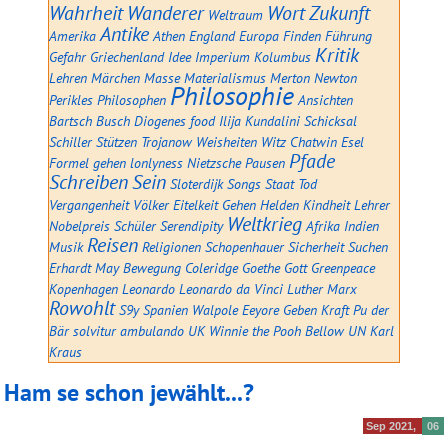
Wahrheit
Wanderer
Wort
Zukunft
Weltraum
Antike
Amerika
Athen
England
Europa
Finden
Führung
Kritik
Gefahr
Griechenland
Idee
Imperium
Kolumbus
Lehren
Märchen
Masse
Materialismus
Merton
Newton
Philosophie
Perikles
Philosophen
Ansichten
Bartsch
Busch
Diogenes
food
Ilija
Kundalini
Schicksal
Schiller
Stützen
Trojanow
Weisheiten
Witz
Chatwin
Esel
Pfade
Formel
gehen
lonlyness
Nietzsche
Pausen
Schreiben
Sein
Sloterdijk
Songs
Staat
Tod
Vergangenheit
Völker
Eitelkeit
Gehen
Helden
Kindheit
Lehrer
Weltkrieg
Nobelpreis
Schüler
Serendipity
Afrika
Indien
Reisen
Musik
Religionen
Schopenhauer
Sicherheit
Suchen
Erhardt
May
Bewegung
Coleridge
Goethe
Gott
Greenpeace
Kopenhagen
Leonardo
Leonardo da Vinci
Luther
Marx
Rowohlt
S9y
Spanien
Walpole
Eeyore
Geben
Kraft
Pu der
Bär
solvitur ambulando
UK
Winnie the Pooh
Bellow
UN
Karl
Kraus
Ham se schon jewählt...?
Sep 2021
06