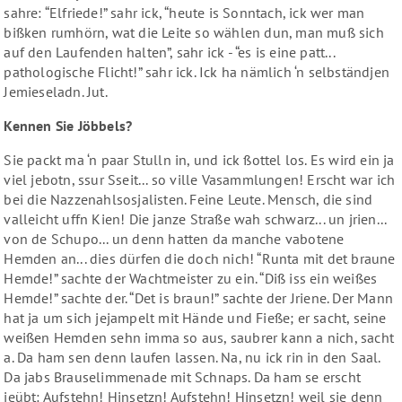
sahre: “Elfriede!” sahr ick, “heute is Sonntach, ick wer man
bißken rumhörn, wat die Leite so wählen dun, man muß sich
auf den Laufenden halten”, sahr ick - “es is eine patt...
pathologische Flicht!” sahr ick. Ick ha nämlich ‘n selbständjen
Jemieseladn. Jut.
Kennen Sie Jöbbels?
Sie packt ma ‘n paar Stulln in, und ick ßottel los. Es wird ein ja
viel jebotn, ssur Sseit... so ville Vasammlungen! Erscht war ich
bei die Nazzenahlsosjalisten. Feine Leute. Mensch, die sind
valleicht uffn Kien! Die janze Straße wah schwarz... un jrien...
von de Schupo... un denn hatten da manche vabotene
Hemden an... dies dürfen die doch nich! “Runta mit det braune
Hemde!” sachte der Wachtmeister zu ein. “Diß iss ein weißes
Hemde!” sachte der. “Det is braun!” sachte der Jriene. Der Mann
hat ja um sich jejampelt mit Hände und Fieße; er sacht, seine
weißen Hemden sehn imma so aus, saubrer kann a nich, sacht
a. Da ham sen denn laufen lassen. Na, nu ick rin in den Saal.
Da jabs Brauselimmenade mit Schnaps. Da ham se erscht
jeübt: Aufstehn! Hinsetzn! Aufstehn! Hinsetzn! weil sie denn