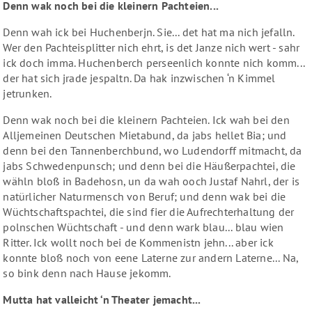
Denn wak noch bei die kleinern Pachteien...
Denn wah ick bei Huchenberjn. Sie... det hat ma nich jefalln.
Wer den Pachteisplitter nich ehrt, is det Janze nich wert - sahr
ick doch imma. Huchenberch perseenlich konnte nich komm...
der hat sich jrade jespaltn. Da hak inzwischen ‘n Kimmel
jetrunken.
Denn wak noch bei die kleinern Pachteien. Ick wah bei den
Alljemeinen Deutschen Mietabund, da jabs hellet Bia; und
denn bei den Tannenberchbund, wo Ludendorff mitmacht, da
jabs Schwedenpunsch; und denn bei die Häußerpachtei, die
wähln bloß in Badehosn, un da wah ooch Justaf Nahrl, der is
natürlicher Naturmensch von Beruf; und denn wak bei die
Wüchtschaftspachtei, die sind fier die Aufrechterhaltung der
polnschen Wüchtschaft - und denn wark blau... blau wien
Ritter. Ick wollt noch bei de Kommenistn jehn... aber ick
konnte bloß noch von eene Laterne zur andern Laterne... Na,
so bink denn nach Hause jekomm.
Mutta hat valleicht ‘n Theater jemacht...