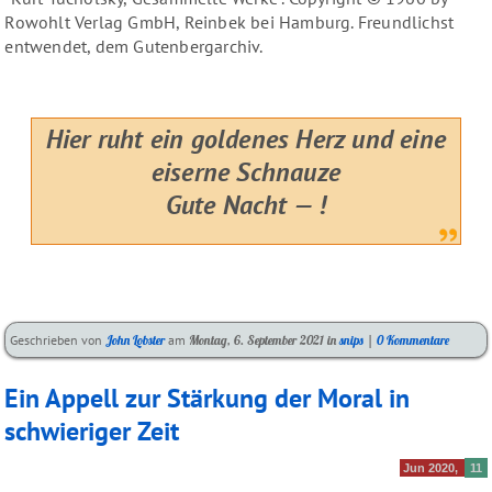
Rowohlt Verlag GmbH, Reinbek bei Hamburg. Freundlichst
entwendet, dem Gutenbergarchiv.
Hier ruht ein goldenes Herz und eine
eiserne Schnauze
Gute Nacht — !
Kategorien:
Geschrieben von
John Lobster
am
Montag, 6. September 2021
in
snips
|
0 Kommentare
Ein Appell zur Stärkung der Moral in
schwieriger Zeit
Jun 2020
11