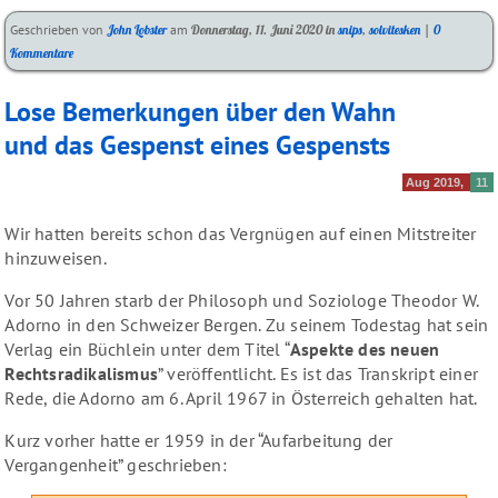
Kategorien:
Geschrieben von
John Lobster
am
Donnerstag, 11. Juni 2020
in
snips
,
solvitesken
|
0
Kommentare
Lose Bemerkungen über den Wahn
und das Gespenst eines Gespensts
Aug 2019
11
Wir hatten bereits schon das Vergnügen auf einen Mitstreiter
hinzuweisen.
Vor 50 Jahren starb der Philosoph und Soziologe Theodor W.
Adorno in den Schweizer Bergen. Zu seinem Todestag hat sein
Verlag ein Büchlein unter dem Titel “
Aspekte des neuen
Rechtsradikalismus
” veröffentlicht. Es ist das Transkript einer
Rede, die Adorno am 6. April 1967 in Österreich gehalten hat.
Kurz vorher hatte er 1959 in der “Aufarbeitung der
Vergangenheit” geschrieben: