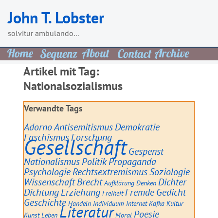
Skip
John T. Lobster
to
content
solvitur ambulando...
Artikel mit Tag:
Nationalsozialismus
Verwandte Tags
Adorno
Antisemitismus
Demokratie
Faschismus
Forschung
Gesellschaft
Gespenst
Nationalismus
Politik
Propaganda
Psychologie
Rechtsextremismus
Soziologie
Wissenschaft
Brecht
Dichter
Aufklärung
Denken
Dichtung
Erziehung
Fremde
Gedicht
Freiheit
Geschichte
Handeln
Individuum
Internet
Kafka
Kultur
Literatur
Poesie
Kunst
Leben
Moral