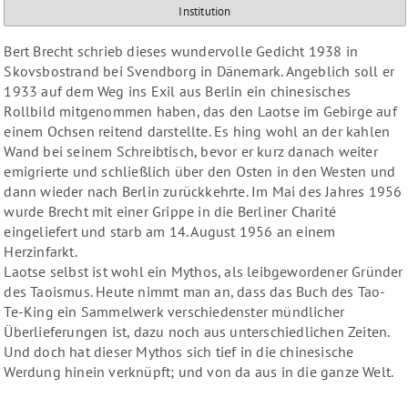
Institution
Bert Brecht schrieb dieses wundervolle Gedicht 1938 in
Skovsbostrand bei Svendborg in Dänemark
. Angeblich soll er
1933 auf dem Weg ins Exil aus Berlin ein chinesisches
Rollbild mitgenommen haben, das den Laotse im Gebirge auf
einem Ochsen reitend darstellte. Es hing wohl an der kahlen
Wand bei seinem Schreibtisch, bevor er kurz danach weiter
emigrierte und schließlich über den Osten in den Westen und
dann wieder nach Berlin zurückkehrte.
Im Mai des Jahres 1956
wurde Brecht mit einer Grippe in die Berliner Charité
eingeliefert und starb am 14. August 1956 an einem
Herzinfarkt.
Laotse selbst ist wohl ein Mythos, als leibgewordener Gründer
des Taoismus. Heute nimmt man an, dass das Buch des Tao-
Te-King ein Sammelwerk verschiedenster mündlicher
Überlieferungen ist, dazu noch aus unterschiedlichen Zeiten.
Und doch hat dieser Mythos sich tief in die chinesische
Werdung hinein verknüpft; und von da aus in die ganze Welt.