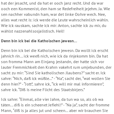
hat der jesacht, und da hat er ooch janz recht. Und da war
ooch een Kommenist, den ham se Redefreiheit jejehm. Ja. Wie
sen nachher vabundn ham, war det linke Oohre wech. Nee,
alles wat recht is: ick werde die Leute wahrscheinlich wähln.
Wie ick rauskam, sachte ick mir: Anton, sachte ick zu mir, du
wählst nazzenahlsosjalistisch. Heil!
Denn bin ick bei die Katholschen jewesn...
Denn bin ick bei die Katholschen jewesn. Da wollt ick erscht
jahnich rin... ick weeß nich, wie ick da rinjekomm bin. Da hat
son fromma Mann am Einjang jestandn, der hatte sich vor
lauter Fremmichkeit den Krahrn vakehrt rum umjebunden, der
sacht zu mir: “Sind Sie katholischen Jlaubens?” sacht er. Ick
sahre: “Nich, daß ick wüßte...” - “Na”, sacht der, “wat wollen Sie
denn hier?” - “Jott”, sahre ick, “ick will mir mal informieren”,
sahre ick. “Diß is meine Flicht des Staatsbirjers.”
Ick sahre: “Einmal, alle vier Jahre, da tun wa so, als ob wa
täten... diß is ein scheenet Jefiehl!” - “Na ja”, sacht der fromme
Mann, “diß is ja alles jut und scheen... aber wir brauchen Sie