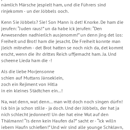
nämlich Märsche jespielt ham, und die Führers sind
rinjekomm - un der Jöbbels ooch.
Kenn Sie Jöbbels? Sie! Son Mann is det! Knorke. De ham die
jerufen: “Juden raus!” un da habe ick jerufen: “Den
Anwesenden nadhierlich ausjenomm!” un denn jing det los:
Freiheit und Brot! ham die jesacht. Die Freiheit konnte man
jleich mitnehm - det Brot hatten se noch nich da, det kommt
erscht, wenn die ihr drittes Reich uffjemacht ham. Ja. Und
scheene Lieda ham die -!
Als die liebe Morjensonne
schien auf Muttans Jänseklein,
zoch ein Rejiment von Hitla
in ein kleines Städtchen ein...!
Na, wat denn, wat denn... man witt doch noch singen dürfn!
Ick bin ja schon stille - ja doch. Und der Jöbbels, der hat ja
nich schlecht jedonnert! Un der hat eine Wut auf den
Thälmann! “Is denn kein Haufen da?” sacht er - “ick willn
iebern Haufn schießen!” Und wir sind alle younge Schklavn,