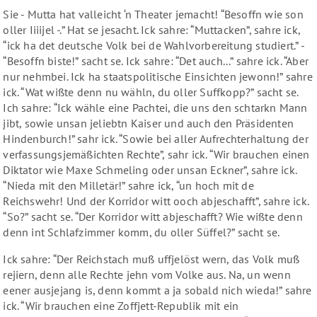
Sie - Mutta hat valleicht ‘n Theater jemacht! “Besoffn wie son
oller Iiiijel -.” Hat se jesacht. Ick sahre: “Muttacken”, sahre ick,
“ick ha det deutsche Volk bei de Wahlvorbereitung studiert.” -
“Besoffn biste!” sacht se. Ick sahre: “Det auch...” sahre ick. “Aber
nur nehmbei. Ick ha staatspolitische Einsichten jewonn!” sahre
ick. “Wat wißte denn nu wähln, du oller Suffkopp?” sacht se.
Ich sahre: “Ick wähle eine Pachtei, die uns den schtarkn Mann
jibt, sowie unsan jeliebtn Kaiser und auch den Präsidenten
Hindenburch!” sahr ick. “Sowie bei aller Aufrechterhaltung der
verfassungsjemäßichten Rechte”, sahr ick. “Wir brauchen einen
Diktator wie Maxe Schmeling oder unsan Eckner”, sahre ick.
“Nieda mit den Milletär!” sahre ick, “un hoch mit de
Reichswehr! Und der Korridor witt ooch abjeschafft”, sahre ick.
“So?” sacht se. “Der Korridor witt abjeschafft? Wie wißte denn
denn int Schlafzimmer komm, du oller Süffel?” sacht se.
Ick sahre: “Der Reichstach muß uffjelöst wern, das Volk muß
rejiern, denn alle Rechte jehn vom Volke aus. Na, un wenn
eener ausjejang is, denn kommt a ja sobald nich wieda!” sahre
ick. “Wir brauchen eine Zoffjett-Republik mit ein