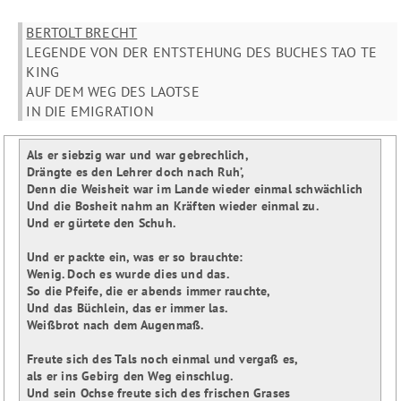
BERTOLT BRECHT
LEGENDE VON DER ENTSTEHUNG DES BUCHES TAO TE
KING
AUF DEM WEG DES LAOTSE
IN DIE EMIGRATION
Als er siebzig war und war gebrechlich,

Drängte es den Lehrer doch nach Ruh’,

Denn die Weisheit war im Lande wieder einmal schwächlich

Und die Bosheit nahm an Kräften wieder einmal zu.

Und er gürtete den Schuh.

Und er packte ein, was er so brauchte:

Wenig. Doch es wurde dies und das.

So die Pfeife, die er abends immer rauchte,

Und das Büchlein, das er immer las.

Weißbrot nach dem Augenmaß.

Freute sich des Tals noch einmal und vergaß es,

als er ins Gebirg den Weg einschlug.

Und sein Ochse freute sich des frischen Grases
