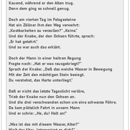
Kauend, während er den Alten trug.

Denn dem ging es schnell genug.

Doch am vierten Tag im Felsgesteine

Hat ein Zöllner ihm den Weg verwehrt:

„Kostbarkeiten zu verzollen?” „Keine.”

Und der Knabe, der den Ochsen führte, sprach:

„Er hat gelehrt.”

Und so war auch das erklärt.

Doch der Mann in einer heitren Regung

Fragte noch: „Hat er was rausgekriegt?”

Sprach der Knabe: „Daß das weiche Wasser in Bewegung

Mit der Zeit den mächtigen Stein besiegt.

Du verstehst, das Harte unterliegt.”

Daß er nicht das letzte Tageslicht verlöre,

Trieb der Knabe nun den Ochsen an.

Und die drei verschwanden schon um eine schwarze Föhre.

Da kam plötzlich Fahrt in unsern Mann

Und er schrie: „He, du! Halt an!”

„Was ist das mit diesem Wasser, Alter?”

Hielt der Alte: „Interessiert es dich?”
