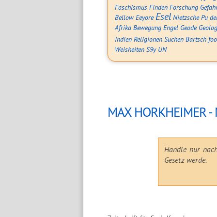
Faschismus
Finden
Forschung
Gefah
Esel
Bellow
Eeyore
Nietzsche
Pu de
Afrika
Bewegung
Engel
Geode
Geolog
Indien
Religionen
Suchen
Bartsch
fo
Weisheiten
S9y
UN
MAX HORKHEIMER - Ma
Handle nur nach
Gesetz werde.