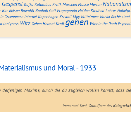
Gespenst
Nationalis
r
Kafka
Kolumbus
Kritik
Märchen
Masse
Merton
r Bär
Reisen
Rowohlt
Baobab
Gott
Propaganda
Helden
Kindheit
Lehrer
Nobelpr
ie
Greenpeace
Internet
Kopenhagen
Kristall
May
Mittelmeer
Musik
Rechtsstaat
gehen
Witz
od
lonlyness
Geben
Heimat
Kraft
Winnie the Pooh
Psychol
terialismus und Moral - 1933
 derjenigen Maxime, durch die du zugleich wollen kannst, dass sie
Immanuel Kant, Grundform des
Kategorisc