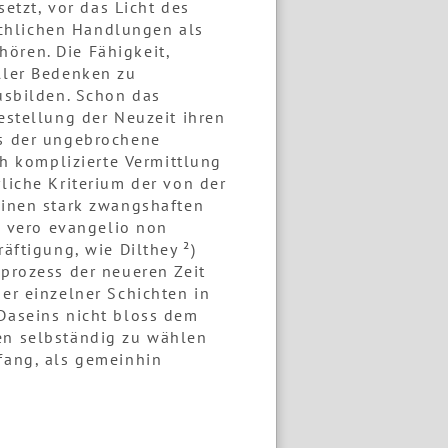
tzt, vor das Licht des
chlichen Handlungen als
ören. Die Fähigkeit,
ller Bedenken zu
ausbilden. Schon das
estellung der Neuzeit ihren
ts der ungebrochene
ch komplizierte Vermittlung
liche Kriterium der von der
einen stark zwangshaften
go vero evangelio non
äftigung, wie Dilthey ²)
sprozess der neueren Zeit
er einzelner Schichten in
 Daseins nicht bloss dem
len selbständig zu wählen
mfang, als gemeinhin