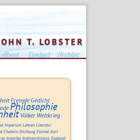
JOHN T. LOBSTER
heit
Fremde
Gedicht
Philosophie
fade
nheit
Völker
Weltkrieg
nd
Imperium
Lehren
Literatur
ht
Chatwin
Dichtung
Formel
Karl
rno
Amerika
Antisemitismus
England