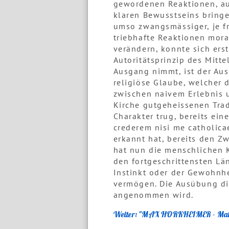
gewordenen Reaktionen, au
klaren Bewusstseins bring
umso zwangsmässiger, je fr
triebhafte Reaktionen mora
verändern, konnte sich ers
Autoritätsprinzip des Mitt
Ausgang nimmt, ist der Aus
religiöse Glaube, welcher d
zwischen naivem Erlebnis u
Kirche gutgeheissenen Trad
Charakter trug, bereits ein
crederem nisi me catholicae
erkannt hat, bereits den Z
hat nun die menschlichen K
den fortgeschrittensten Lä
Instinkt oder der Gewohnhe
vermögen. Die Ausübung die
angenommen wird.
Weiter: "MAX HORKHEIMER - Mater