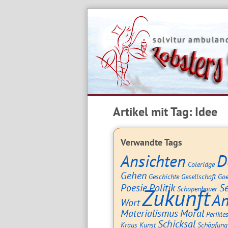
Skip
to
content
solvitur ambuland
Artikel mit Tag:
Idee
Verwandte Tags
Ansichten
D
Coleridge
Gehen
Geschichte
Gesellschaft
Goe
Poesie
Politik
Se
Zukunft
Schopenhauer
An
Wort
Materialismus
Moral
Perikle
Schicksal
Kraus
Kunst
Schöpfung