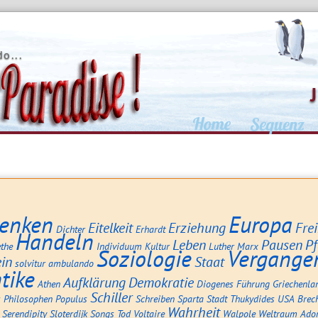
o...
enken
Europa
Eitelkeit
Erziehung
Frei
Dichter
Erhardt
Handeln
Leben
Pausen
P
the
Individuum
Kultur
Luther
Marx
Soziologie
Vergange
in
Staat
solvitur ambulando
tike
Aufklärung
Demokratie
Athen
Diogenes
Führung
Griechenla
Schiller
s
Philosophen
Populus
Schreiben
Sparta
Stadt
Thukydides
USA
Brec
Wahrheit
Serendipity
Sloterdijk
Songs
Tod
Voltaire
Walpole
Weltraum
Ado