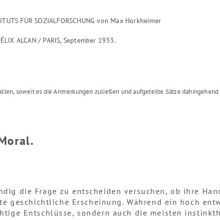
STITUTS FÜR SOZIALFORSCHUNG von Max Horkheimer
 FÉLIX ALCAN / PARIS, September 1933.
alten, soweit es die Anmerkungen zuließen und aufgeteilte Sätze dahingehend 
Moral.
ndig die Frage zu entscheiden versuchen, ob ihre Ha
päte geschichtliche Erscheinung. Während ein hoch ent
htige Entschlüsse, sondern auch die meisten instink