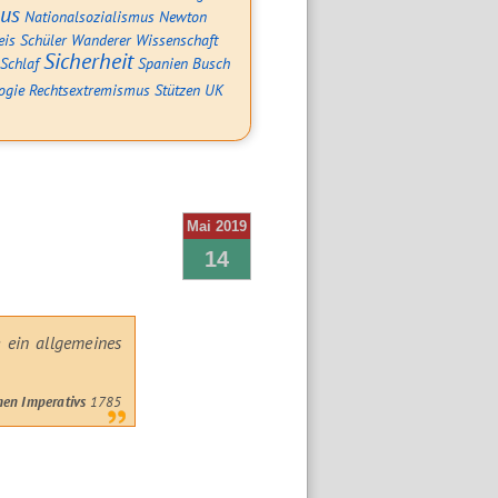
mus
Nationalsozialismus
Newton
eis
Schüler
Wanderer
Wissenschaft
Sicherheit
Schlaf
Spanien
Busch
ogie
Rechtsextremismus
Stützen
UK
Mai 2019
14
 ein allgemeines
hen Imperativs
1785