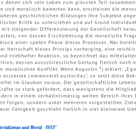
s denen sich sein Leben zum grössten Teil zusammense
en und moralisch bewerten kann, erscheinen die mens
üheren geschichtlichen Bildungen ihre Subjekte angeh
lischer Kritik zu unterziehen und auf Grund individue
t mit steigender Differenzierung der Gesellschaft her
elalters, von dessen Erschütterung die moralische Frag
druck einer späten Phase dieses Prozesses. War berei
er Herrschaft dieses Prinzips vorherging, eine reichli
nd triebhafter Reaktion, so bezeichnet das mittelalter
ition, dessen ausschliessliche Geltung freilich noch 
en moralischen Konflikt. Wenn Augustin ¹) erklärt: „E
 ecclesiae commoveret auctoritas", so setzt diese Bekr
weifel im Glauben voraus. Der gesellschaftliche Leben
räfte so stark gefördert, dass wenigstens die Mitglied
ndern in einem verhältnismässig weiten Bereich ihres
it folgen, sondern unter mehreren vorgestellten Zie
ser Fähigkeit geschieht freilich in viel kleinerem U
ialismus und Moral - 1933"