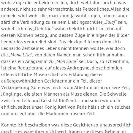
wohl Züge dieser beiden ersten, doch webt dort noch etwas
anderes, nicht so sehr Vermächtnis, als Persönliches. Allen drei
gemein wird wohl die, man kann ja wohl sagen, lebenslange
zärtliche Verbindung zu seinem Lieblingsschüler
„Salaj“
sein,
wobei sich das „Liebling“ wahrscheinlich nicht so sehr auf
dessen Können bezog, und dessen Züge in einigen der Bilder
Leonardos verarbeitet sind. Das einzige Bild von dem sich
Leonardo Zeit seines Lebens nicht trennen wollte, war doch
die
„Mona Lisa“
, von deren Namen man schon früh annahm,
dass es ein Anagramm zu
„Mon Salai“
sei. Doch, so scheint mir,
ist eine Reduzierung auf dieses Androgyne, diese heimlich
offensichtliche Musenschaft als Erklärung dieser
außergewöhnlichen Gesichter nur ein Teil dieser
Verkörperung. So etwas reicht vom Altertum bis in unsere Zeit;
Jünglinge, die alten Männern als Muse dienen. Die Schwelle
zwischen Leib und Geist ist fließend... und seien wir doch
ehrlich, selbst unser König Karl von Paris hält sich ein solches
und obsiegt über die Madonnen unserer Zeit.
Könnte ich beschreiben was diese Gesichter so unausprechlich
macht - es wäre ihrer nicht wert, tragen sie dieses Geheimnis