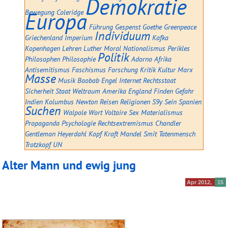
Demokratie
Bewegung
Europa
Coleridge
Führung
Gespenst
Goethe
Greenpeace
Individuum
Griechenland
Imperium
Kafka
Kopenhagen
Lehren
Luther
Moral
Nationalismus
Perikles
Politik
Philosophen
Philosophie
Adorno
Afrika
Antisemitismus
Faschismus
Forschung
Kritik
Kultur
Marx
Masse
Musik
Baobab
Engel
Internet
Rechtsstaat
Sicherheit
Staat
Weltraum
Amerika
England
Finden
Gefahr
Indien
Kolumbus
Newton
Reisen
Religionen
S9y
Sein
Spanien
Suchen
Walpole
Wort
Voltaire
Sex
Materialismus
Propaganda
Psychologie
Rechtsextremismus
Chandler
Gentleman
Heyerdahl
Kopf
Kraft
Mandel
Smit
Tatenmensch
Trotzkopf
UN
Alter Mann und ewig jung
Apr 2012
15