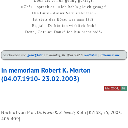
Doch als er nun genug geklagt:
»Oh!« - sprach er - »Ich hab’s gleich gesagt!
Das Gute - dieser Satz steht fest -
Ist stets das Böse, was man läßt!
Ei, ja! - Da bin ich wirklich froh!
Denn, Gott sei Dank! Ich bin nicht so!!«
Kategorien:
Geschrieben von
John Lobster
am
Sonntag, 15. April 2012
in
solvitesken
|
0 Kommentare
In memoriam Robert K. Merton
(04.07.1910- 23.02.2003)
Mai 2004
02
Nachruf von Prof. Dr.
Erwin K. Scheuch,
Köln [KZfSS, 55, 2003:
406-409]