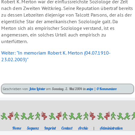
Robert K. Merton war der einflussreichste Soziologe der Zeit
nach dem Zweiten Weltkrieg. Seine Reputation übertraf bereits
zu dessen Lebzeiten diejenige von Talcott Parsons, der als der
eigentliche Star der amerikanischen Soziologie galt. Da
Merton sich als empirischer Soziologe verstand, ist es
angemessen, ein solches Urteil auch empirisch zu
unterfüttern.
Weiter: "In memoriam Robert K. Merton (04.07.1910-
23.02.2003)"
Kategorien:
Geschrieben von
John Lobster
am
Sonntag, 2. Mai 2004
in
snips
|
0 Kommentare
Home
Sequenz
Imprint
Contact
Archiv
|
Administration