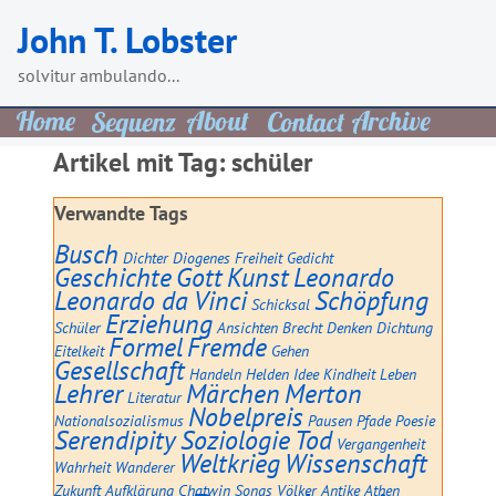
Skip
John T. Lobster
to
content
solvitur ambulando...
Artikel mit Tag:
schüler
Verwandte Tags
Busch
Dichter
Diogenes
Freiheit
Gedicht
Geschichte
Gott
Kunst
Leonardo
Leonardo da Vinci
Schöpfung
Schicksal
Erziehung
Schüler
Ansichten
Brecht
Denken
Dichtung
Formel
Fremde
Eitelkeit
Gehen
Gesellschaft
Handeln
Helden
Idee
Kindheit
Leben
Lehrer
Märchen
Merton
Literatur
Nobelpreis
Nationalsozialismus
Pausen
Pfade
Poesie
Serendipity
Soziologie
Tod
Vergangenheit
Weltkrieg
Wissenschaft
Wahrheit
Wanderer
Zukunft
Aufklärung
Chatwin
Songs
Völker
Antike
Athen