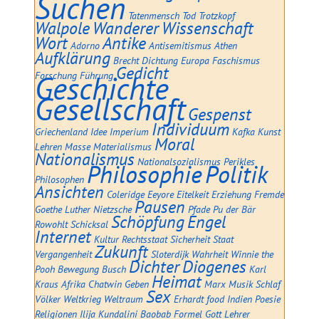
Suchen
Tatenmensch
Tod
Trotzkopf
Walpole
Wanderer
Wissenschaft
Wort
Antike
Adorno
Antisemitismus
Athen
Aufklärung
Brecht
Dichtung
Europa
Faschismus
Gedicht
Forschung
Geschichte
Führung
Gesellschaft
Gespenst
Individuum
Griechenland
Idee
Imperium
Kafka
Kunst
Moral
Lehren
Masse
Materialismus
Nationalismus
Nationalsozialismus
Perikles
Philosophie
Politik
Philosophen
Ansichten
Coleridge
Eeyore
Eitelkeit
Erziehung
Fremde
Pausen
Goethe
Luther
Nietzsche
Pfade
Pu der Bär
Schöpfung
Engel
Rowohlt
Schicksal
Internet
Kultur
Rechtsstaat
Sicherheit
Staat
Zukunft
Vergangenheit
Sloterdijk
Wahrheit
Winnie the
Dichter
Diogenes
Pooh
Bewegung
Busch
Karl
Heimat
Kraus
Afrika
Chatwin
Geben
Marx
Musik
Schlaf
Sex
Völker
Weltkrieg
Weltraum
Erhardt
food
Indien
Poesie
Religionen
Ilija
Kundalini
Baobab
Formel
Gott
Lehrer