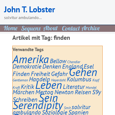
Skip
John T. Lobster
to
content
solvitur ambulando...
Artikel mit Tag:
finden
Verwandte Tags
Amerika
Bellow
Chandler
Demokratie
Denken
England
Esel
Gehen
Finden
Freiheit
Gefahr
Handeln
Kolumbus
Gentleman
Leben
Heyerdahl
Kopf
Kritik
Literatur
Kraft
Mandel
Märchen
Merton
Newton
Reisen
S9y
Sein
Schreiben
Serendipity
solvitur
Smit
ambulando
Soziologie
Spanien