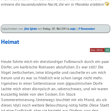
erinnere die tausendundeine Nacht, die wir in Marokko erlebten!
Kategorien:
Geschrieben von
John Lobster
am
Freitag, 30. Mai 2014
in
snips
|
0 Kommentare
Heimat
Dez 2013
16
Heute führte mich ein dreistündiger Fußmarsch durch ein paar
Dörfer, um karibische Rotnasen abzufüllen. Es war still! Die
Vögel zwitscherten, leise klingelte und raschelte es um mich
herum und es war so friedlich wie schon lange nicht mehr.
Irgendwo in einer Seitenstrasse vom (a)paulinischen Dorfe
lachte mich einer dionysisch an, rabenschwarz, und wir waren
kurzzeitig beide von den Socken. Ein Stück
Sommererinnerung. Unterwegs leuchtet mir ein Mond, als ob
dieses Idyll noch weitere Beleuchtung nötig hätte. Diese Stadt
ist eine Großstadt, aber sie besteht aus Dörfern, von den