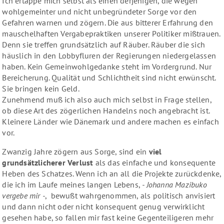
Ich ertappe mich selbst als einen derjenigen, die wegen
wohlgemeinter und nicht unbegründeter Sorge vor den
Gefahren warnen und zögern. Die aus bitterer Erfahrung den
mauschelhaften Vergabepraktiken unserer Politiker mißtrauen.
Denn sie treffen grundsätzlich auf Räuber. Räuber die sich
häuslich in den Lobbyfluren der Regierungen niedergelassen
haben. Kein Gemeinwohlgedanke steht im Vordergrund. Nur
Bereicherung. Qualität und Schlichtheit sind nicht erwünscht.
Sie bringen kein Geld.
Zunehmend muß ich also auch mich selbst in Frage stellen,
ob diese Art des zögerlichen Handelns noch angebracht ist.
Kleinere Länder wie Dänemark und andere machen es einfach
vor.
Zwanzig Jahre zögern aus Sorge, sind ein
viel
grundsätzlicherer Verlust
als das einfache und konsequente
Heben des Schatzes. Wenn ich an all die Projekte zurückdenke,
die ich im Laufe meines langen Lebens,
- Johanna Mazibuko
vergebe mir -
, bewußt wahrgenommen, als politisch anvisiert
und dann nicht oder nicht konsequent genug verwirklicht
gesehen habe, so fallen mir fast keine Gegenteiligeren mehr