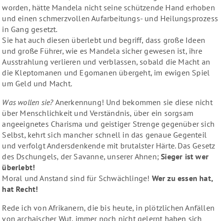
worden, hätte Mandela nicht seine schützende Hand erhoben
und einen schmerzvollen Aufarbeitungs- und Heilungsprozess
in Gang gesetzt.
Sie hat auch diesen überlebt und begriff, dass große Ideen
und große Führer, wie es Mandela sicher gewesen ist, ihre
Ausstrahlung verlieren und verblassen, sobald die Macht an
die Kleptomanen und Egomanen übergeht, im ewigen Spiel
um Geld und Macht.
Was wollen sie?
Anerkennung! Und bekommen sie diese nicht
über Menschlichkeit und Verständnis, über ein sorgsam
angeeignetes Charisma und geistiger Strenge gegenüber sich
Selbst, kehrt sich mancher schnell in das genaue Gegenteil
und verfolgt Andersdenkende mit brutalster Härte. Das Gesetz
des Dschungels, der Savanne, unserer Ahnen;
Sieger ist wer
überlebt!
Moral und Anstand sind für Schwächlinge!
Wer zu essen hat,
hat Recht!
Rede ich von Afrikanern, die bis heute, in plötzlichen Anfällen
von archaischer Wut, immer noch nicht gelernt haben sich