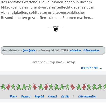
des Anstoßes wartend. Die Religionen haben in diesem
Mikrokosmos ein unentwirrbares Geflecht gegenseitiger
Abhängigkeiten, spiritueller und lebenspraktischer
Besonderheiten geschaffen - die uns Staunen machen...
—
—
Kategorien:
Geschrieben von
John Lobster
am
Sonntag, 10. März 2019
in
solvitesken
|
0 Kommentare
Pagination
Seite 1 von 2, insgesamt 5 Einträge
nächste Seite →
Home
Sequenz
Imprint
Contact
Archiv
|
Administration