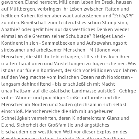
geworden. Elend herrscht. Millionen leben im Dreck, hausen
auf Müllbergen, verbringen ihr Leben zwischen Ratten und
heiligen Kühen. Keiner aber wagt aufzustehen und “
Schluß!!!
”
zu rufen. Bereitschaft zum Leiden. Ist es schon Stumpfsinn,
Apathie? oder gerät hier nur das westliches Denken wieder
einmal an die Grenzen seiner Schublade? Riesiges Land -
Kontinent in sich - Sammelbecken und Aufbewahrungsort
strebsamer und arbeitsamer Menschen - Millionen von
Menschen, die still ihr Leid ertragen, still sich ins Joch ihrer
uralten Traditionen und Vorstellungen zu fügen scheinen. Was
ist das nur für ein Kontinent, der sich vor Millionen von Jahren
auf den Weg machte vom Indischen Ozean nach Nordosten -
langsam dahindriftend - bis er schließlich mit Macht
unaufhaltsam auf die asiatische Landmasse aufstieß - Gebirge
voller Wunder und prächtiger Größe auftürmte und die
Menschen im Norden und Süden gleichsam in sich selbst
einschloß. Menschenreiche die sich mit ungeheurer
Schnelligkeit vermehrten, deren Kinderreichtum Glanz und
Elend, Sicherheit der Großfamilie und ängstliches
Erschaudern der westlichen Welt vor dieser Explosion des
Bevölkerungswachstums förderte. Wie alle großen Dinge