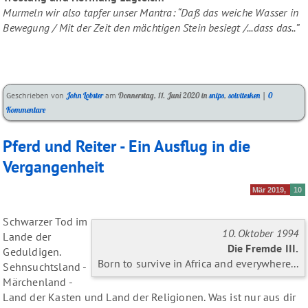
Murmeln wir also tapfer unser Mantra: “Daß das weiche Wasser in
Bewegung / Mit der Zeit den mächtigen Stein besiegt /...dass das..”
Kategorien:
Geschrieben von
John Lobster
am
Donnerstag, 11. Juni 2020
in
snips
,
solvitesken
|
0
Kommentare
Pferd und Reiter - Ein Ausflug in die
Vergangenheit
Mär 2019
10
Schwarzer Tod im
10. Oktober 1994
Lande der
Die Fremde III.
Geduldigen.
Born to survive in Africa and everywhere...
Sehnsuchtsland -
Märchenland -
Land der Kasten und Land der Religionen. Was ist nur aus dir