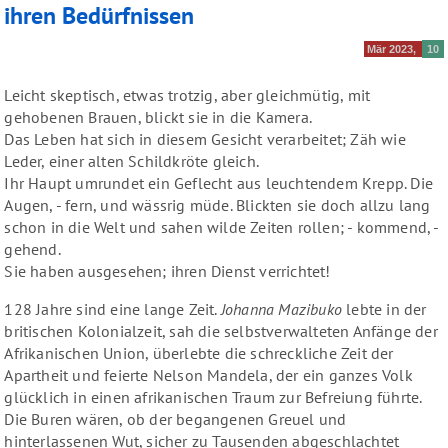
ihren Bedürfnissen
Mär 2023
10
Leicht skeptisch, etwas trotzig, aber gleichmütig, mit
gehobenen Brauen, blickt sie in die Kamera.
Das Leben hat sich in diesem Gesicht verarbeitet; Zäh wie
Leder, einer alten Schildkröte gleich.
Ihr Haupt umrundet ein Geflecht aus leuchtendem Krepp. Die
Augen, - fern, und wässrig müde. Blickten sie doch allzu lang
schon in die Welt und sahen wilde Zeiten rollen; - kommend, -
gehend.
Sie haben ausgesehen; ihren Dienst verrichtet!
128 Jahre sind eine lange Zeit.
Johanna Mazibuko
lebte in der
britischen Kolonialzeit, sah die selbstverwalteten Anfänge der
Afrikanischen Union, überlebte die schreckliche Zeit der
Apartheit und feierte Nelson Mandela, der ein ganzes Volk
glücklich in einen afrikanischen Traum zur Befreiung führte.
Die Buren wären, ob der begangenen Greuel und
hinterlassenen Wut, sicher zu Tausenden abgeschlachtet