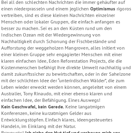
Bei all den schlechten Nachrichten die immer gehäufter auf
einen niederprasseln und einem jeglichen
Optimismus
rigoros
vertreiben, sind es diese kleinen Nachrichten einzelner
Menschen oder lokaler Gruppen, die einfach anfangen es
besser zu machen. Sei es an den Küsten rund um den
Indischen Ozean mit der Wiedergewinnung von
Nachhaltigkeit durch Schonung der Fischbestände und
Aufforstung der weggeholzen Mangroven, alles initiert von
einer kleinen Gruppe sehr engagierter Menschen mit einer
klaren einfachen Idee, Eden Reforestation Projects, die die
Küstenmenschen befähigt ihre direkte Umwelt nachhaltig und
damit zukunftssicher zu bewirtschaften, oder in der Sahelzone
mit der schlichten Idee der “unterirdischen Wälder”, die zum
Leben wieder erweckt werden können, angeleitet von einem
Australier, Tony Rinaudo, mit einer ebenso klaren und
einfachen Idee, der Befähigung. Eines Auswegs!
Kein Geschwafel, kein Gerede.
Keine langatmigen
Konferenzen, keine kurzatmigen Gelder aus
Entwicklungstöpfen. Einfach klares, ideengesteuertes
Handeln, im Einklang mit der Natur.
Bravourös!
Ich ziehe den Hut tief und verbeuge mich vor