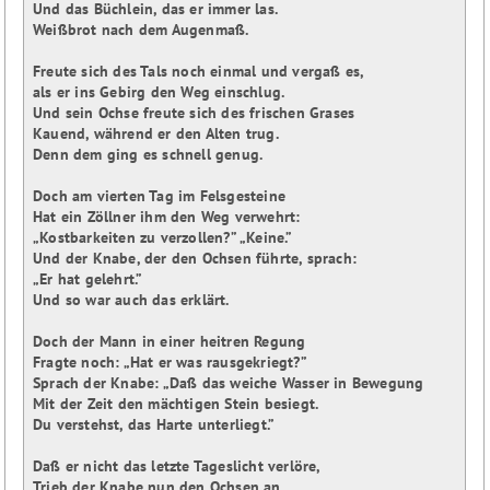
Und das Büchlein, das er immer las.

Weißbrot nach dem Augenmaß.

Freute sich des Tals noch einmal und vergaß es,

als er ins Gebirg den Weg einschlug.

Und sein Ochse freute sich des frischen Grases

Kauend, während er den Alten trug.

Denn dem ging es schnell genug.

Doch am vierten Tag im Felsgesteine

Hat ein Zöllner ihm den Weg verwehrt:

„Kostbarkeiten zu verzollen?” „Keine.”

Und der Knabe, der den Ochsen führte, sprach:

„Er hat gelehrt.”

Und so war auch das erklärt.

Doch der Mann in einer heitren Regung

Fragte noch: „Hat er was rausgekriegt?”

Sprach der Knabe: „Daß das weiche Wasser in Bewegung

Mit der Zeit den mächtigen Stein besiegt.

Du verstehst, das Harte unterliegt.”

Daß er nicht das letzte Tageslicht verlöre,

Trieb der Knabe nun den Ochsen an.
