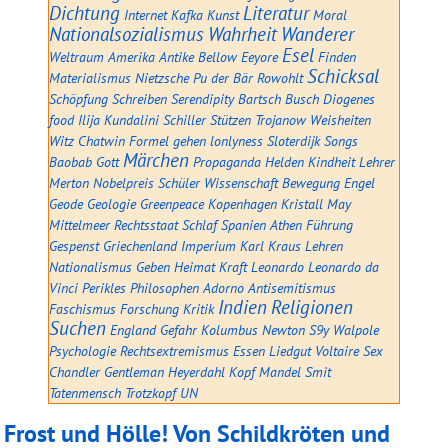
Dichtung
Literatur
Internet
Kafka
Kunst
Moral
Nationalsozialismus
Wahrheit
Wanderer
Esel
Weltraum
Amerika
Antike
Bellow
Eeyore
Finden
Schicksal
Materialismus
Nietzsche
Pu der Bär
Rowohlt
Schöpfung
Schreiben
Serendipity
Bartsch
Busch
Diogenes
food
Ilija
Kundalini
Schiller
Stützen
Trojanow
Weisheiten
Witz
Chatwin
Formel
gehen
lonlyness
Sloterdijk
Songs
Märchen
Baobab
Gott
Propaganda
Helden
Kindheit
Lehrer
Merton
Nobelpreis
Schüler
Wissenschaft
Bewegung
Engel
Geode
Geologie
Greenpeace
Kopenhagen
Kristall
May
Mittelmeer
Rechtsstaat
Schlaf
Spanien
Athen
Führung
Gespenst
Griechenland
Imperium
Karl Kraus
Lehren
Nationalismus
Geben
Heimat
Kraft
Leonardo
Leonardo da
Vinci
Perikles
Philosophen
Adorno
Antisemitismus
Indien
Religionen
Faschismus
Forschung
Kritik
Suchen
England
Gefahr
Kolumbus
Newton
S9y
Walpole
Psychologie
Rechtsextremismus
Essen
Liedgut
Voltaire
Sex
Chandler
Gentleman
Heyerdahl
Kopf
Mandel
Smit
Tatenmensch
Trotzkopf
UN
Frost und Hölle! Von Schildkröten und