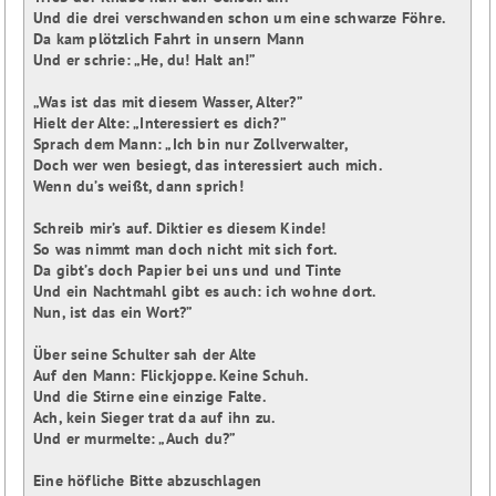
Und die drei verschwanden schon um eine schwarze Föhre.

Da kam plötzlich Fahrt in unsern Mann

Und er schrie: „He, du! Halt an!”

„Was ist das mit diesem Wasser, Alter?”

Hielt der Alte: „Interessiert es dich?”

Sprach dem Mann: „Ich bin nur Zollverwalter,

Doch wer wen besiegt, das interessiert auch mich.

Wenn du’s weißt, dann sprich!

Schreib mir’s auf. Diktier es diesem Kinde!

So was nimmt man doch nicht mit sich fort.

Da gibt’s doch Papier bei uns und und Tinte

Und ein Nachtmahl gibt es auch: ich wohne dort.

Nun, ist das ein Wort?”

Über seine Schulter sah der Alte

Auf den Mann: Flickjoppe. Keine Schuh.

Und die Stirne eine einzige Falte.

Ach, kein Sieger trat da auf ihn zu.

Und er murmelte: „Auch du?”

Eine höfliche Bitte abzuschlagen
