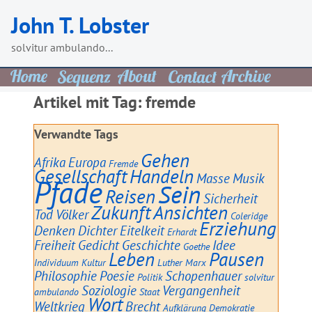
Skip
John T. Lobster
to
content
solvitur ambulando...
Artikel mit Tag:
fremde
Verwandte Tags
Gehen
Afrika
Europa
Fremde
Gesellschaft
Handeln
Masse
Musik
Pfade
Sein
Reisen
Sicherheit
Zukunft
Ansichten
Tod
Völker
Coleridge
Erziehung
Denken
Dichter
Eitelkeit
Erhardt
Freiheit
Gedicht
Geschichte
Idee
Goethe
Leben
Pausen
Individuum
Kultur
Luther
Marx
Philosophie
Poesie
Schopenhauer
Politik
solvitur
Soziologie
Vergangenheit
ambulando
Staat
Wort
Weltkrieg
Brecht
Aufklärung
Demokratie