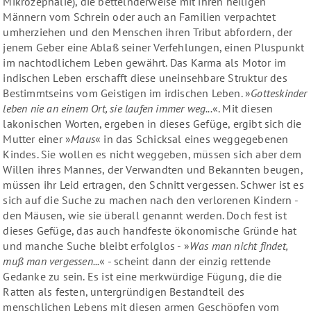
Mikrozephalie), die bettelnderweise mit ihren heiligen
Männern vom Schrein oder auch an Familien verpachtet
umherziehen und den Menschen ihren Tribut abfordern, der
jenem Geber eine Ablaß seiner Verfehlungen, einen Pluspunkt
im nachtodlichem Leben gewährt. Das Karma als Motor im
indischen Leben erschafft diese uneinsehbare Struktur des
Bestimmtseins vom Geistigen im irdischen Leben. »
Gotteskinder
leben nie an einem Ort, sie laufen immer weg...
«. Mit diesen
lakonischen Worten, ergeben in dieses Gefüge, ergibt sich die
Mutter einer »
Maus
« in das Schicksal eines weggegebenen
Kindes. Sie wollen es nicht weggeben, müssen sich aber dem
Willen ihres Mannes, der Verwandten und Bekannten beugen,
müssen ihr Leid ertragen, den Schnitt vergessen. Schwer ist es
sich auf die Suche zu machen nach den verlorenen Kindern -
den Mäusen, wie sie überall genannt werden. Doch fest ist
dieses Gefüge, das auch handfeste ökonomische Gründe hat
und manche Suche bleibt erfolglos - »
Was man nicht findet,
muß man vergessen...
« - scheint dann der einzig rettende
Gedanke zu sein. Es ist eine merkwürdige Fügung, die die
Ratten als festen, untergründigen Bestandteil des
menschlichen Lebens mit diesen armen Geschöpfen vom